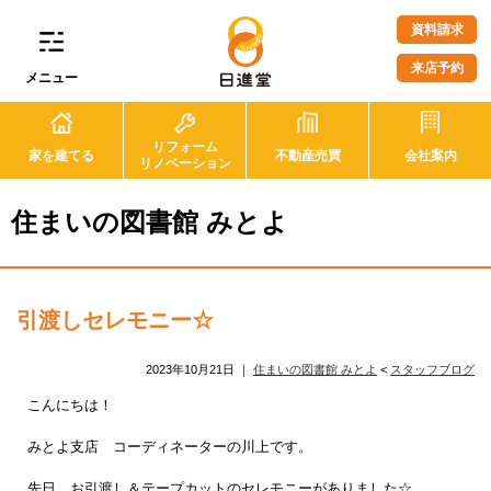
資料請求
来店予約
メニュー
リフォーム
家を建てる
不動産売買
会社案内
リノベーション
住まいの図書館 みとよ
引渡しセレモニー☆
2023年10月21日
｜
住まいの図書館 みとよ
<
スタッフブログ
こんにちは！
みとよ支店 コーディネーターの川上です。
先日、お引渡し＆テープカットのセレモニーがありました☆