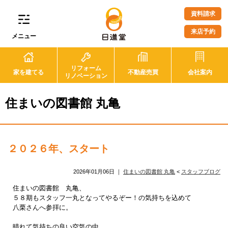
資料請求
来店予約
メニュー
リフォーム
家を建てる
不動産売買
会社案内
リノベーション
住まいの図書館 丸亀
２０２６年、スタート
2026年01月06日
｜
住まいの図書館 丸亀
<
スタッフブログ
住まいの図書館 丸亀、
５８期もスタッフ一丸となってやるぞー！の気持ちを込めて
八栗さんへ参拝に。
晴れて気持ちの良い空気の中、