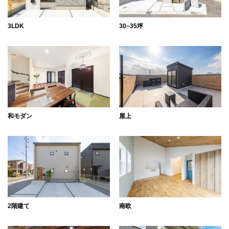
3LDK
30~35坪
和モダン
屋上
2階建て
南欧