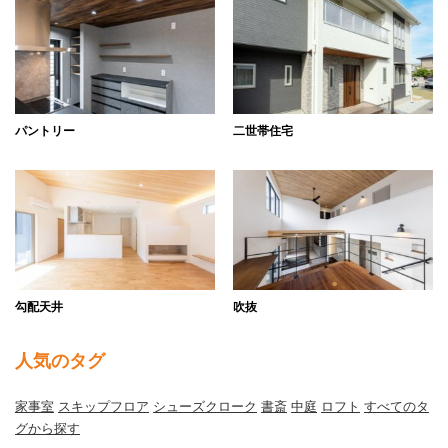
パントリー
二世帯住宅
勾配天井
吹抜
人気のタグ
家事室
スキップフロア
シューズクローク
書斎
中庭
ロフト
すべてのタ
グから探す