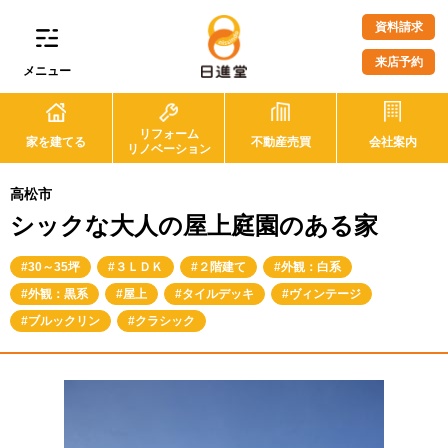
資料請求
来店予約
メニュー
リフォーム
家を建てる
不動産売買
会社案内
リノベーション
高松市
シックな大人の屋上庭園のある家
30～35坪
３ＬＤＫ
２階建て
外観：白系
外観：黒系
屋上
タイルデッキ
ヴィンテージ
ブルックリン
クラシック