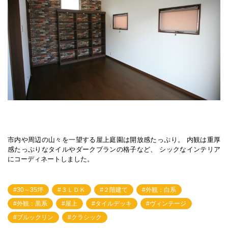
市内や周辺の山々を一望する屋上庭園は開放感たっぷり。 内観は重厚
感たっぷりなタイルやダークブランの格子など、 シックなインテリア
にコーディネートしました。
30～35坪
３ＬＤＫ
２階建て
外観：白系
外観：黒系
屋上
タイルデッキ
ヴィンテージ
ブルックリン
クラシック