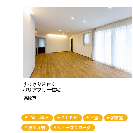
すっきり片付く
バリアフリー住宅
高松市
36～40坪
３ＬＤＫ
平屋
家事室
洗面収納
シューズクローク