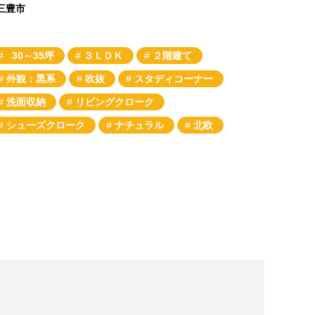
三豊市
30～35坪
３ＬＤＫ
２階建て
外観：黒系
吹抜
スタディコーナー
洗面収納
リビングクローク
シューズクローク
ナチュラル
北欧