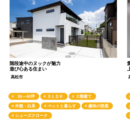
ウッドデッキ
タイルデッキ
趣味の部屋
インダストリアル
階段途中のヌックが魅力
遊び心ある住まい
高松市
36～40坪
３ＬＤＫ
２階建て
外観：白系
ペットと暮らす
趣味の部屋
シューズクローク