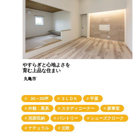
やすらぎと心地よさを
育む上品な住まい
丸亀市
30～35坪
３ＬＤＫ
平屋
外観：黒系
スタディコーナー
家事室
洗面収納
パントリー
シューズクローク
ナチュラル
北欧