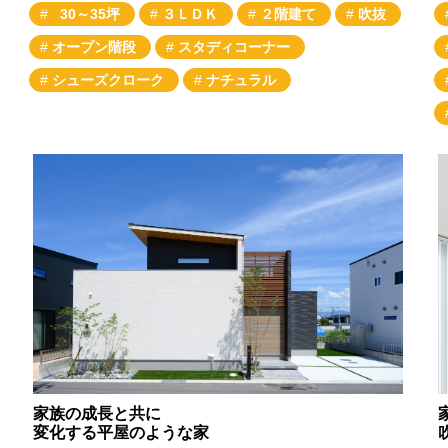
30～35坪
３ＬＤＫ
２階建て
吹抜
オープン階段
スタディコーナー
シューズクローク
ナチュラル
家族の成長と共に
変化する平屋のような家