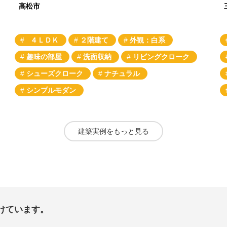
高松市
４ＬＤＫ
２階建て
外観：白系
趣味の部屋
洗面収納
リビングクローク
シューズクローク
ナチュラル
シンプルモダン
建築実例をもっと見る
けています。