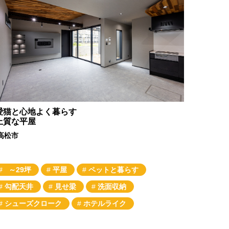
愛猫と心地よく暮らす
上質な平屋
高松市
～29坪
平屋
ペットと暮らす
勾配天井
見せ梁
洗面収納
シューズクローク
ホテルライク