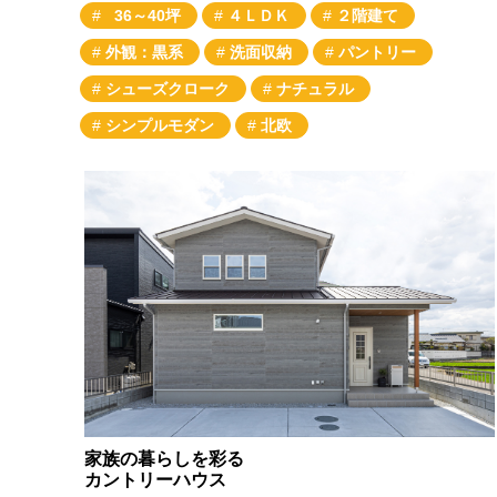
36～40坪
４ＬＤＫ
２階建て
外観：黒系
洗面収納
パントリー
シューズクローク
ナチュラル
シンプルモダン
北欧
家族の暮らしを彩る
カントリーハウス