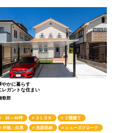
華やかに暮らす
エレガントな住まい
綾歌郡
36～40坪
３ＬＤＫ
２階建て
外観：白系
洗面収納
シューズクローク