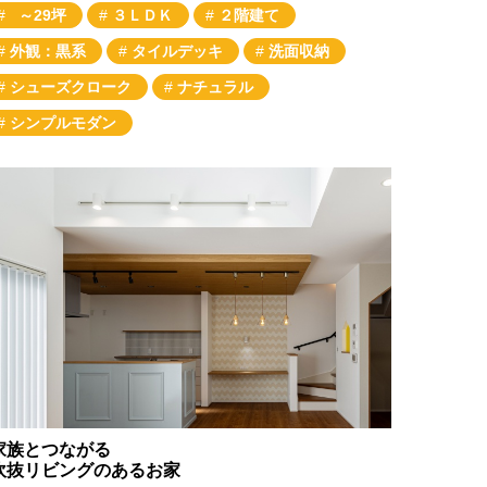
～29坪
３ＬＤＫ
２階建て
外観：黒系
タイルデッキ
洗面収納
シューズクローク
ナチュラル
シンプルモダン
家族とつながる
吹抜リビングのあるお家