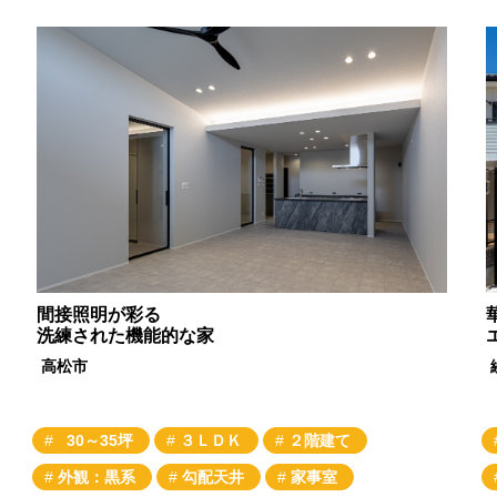
間接照明が彩る
洗練された機能的な家
高松市
30～35坪
３ＬＤＫ
２階建て
外観：黒系
勾配天井
家事室