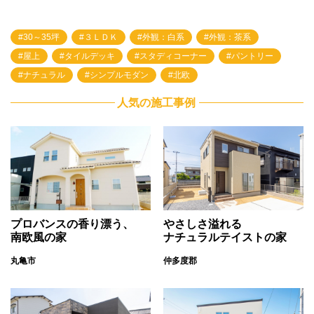
30～35坪
３ＬＤＫ
外観：白系
外観：茶系
屋上
タイルデッキ
スタディコーナー
パントリー
ナチュラル
シンプルモダン
北欧
人気の施工事例
プロバンスの香り漂う、
やさしさ溢れる
南欧風の家
ナチュラルテイストの家
丸亀市
仲多度郡