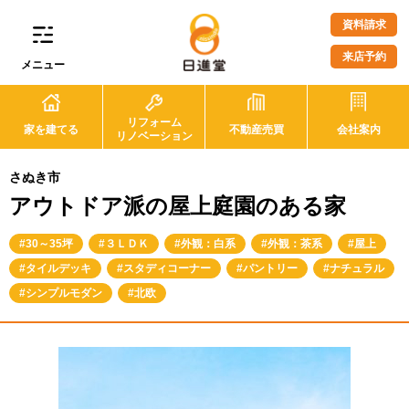
資料請求
来店予約
メニュー
リフォーム
家を建てる
不動産売買
会社案内
リノベーション
さぬき市
アウトドア派の屋上庭園のある家
30～35坪
３ＬＤＫ
外観：白系
外観：茶系
屋上
タイルデッキ
スタディコーナー
パントリー
ナチュラル
シンプルモダン
北欧