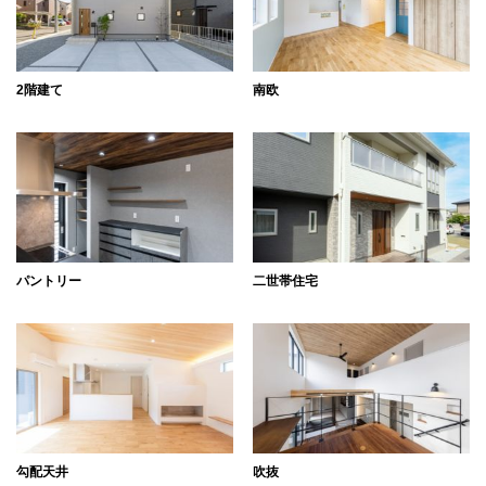
2階建て
南欧
パントリー
二世帯住宅
勾配天井
吹抜