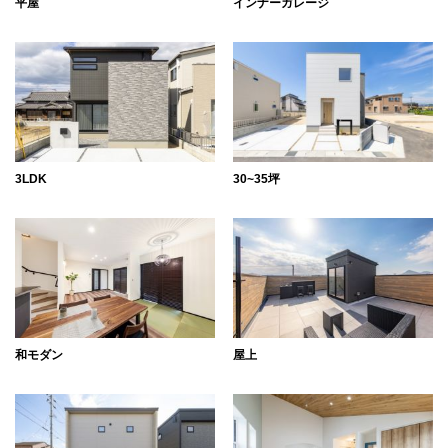
平屋
インナーガレージ
3LDK
30~35坪
和モダン
屋上