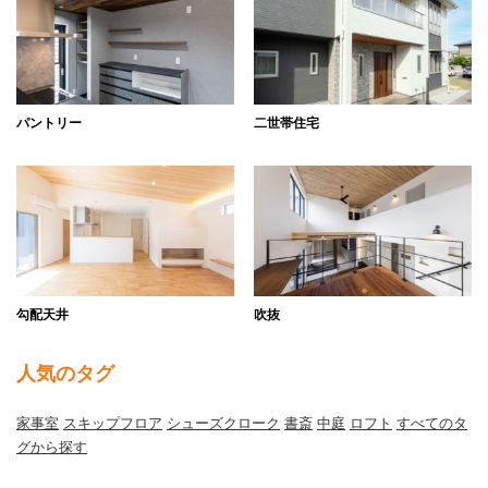
パントリー
二世帯住宅
勾配天井
吹抜
人気のタグ
家事室
スキップフロア
シューズクローク
書斎
中庭
ロフト
すべてのタ
グから探す