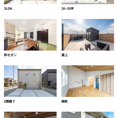
3LDK
30~35坪
和モダン
屋上
2階建て
南欧