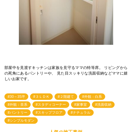
部屋中を見渡すキッチンは家族を見守るママの特等席。 リビングから
の死角にあるパントリーや、 見た目スッキリな洗面収納などママに嬉
しいお家です。
30～35坪
３ＬＤＫ
２階建て
外観：白系
外観：茶系
スタディコーナー
家事室
洗面収納
パントリー
スキップフロア
ナチュラル
シンプルモダン