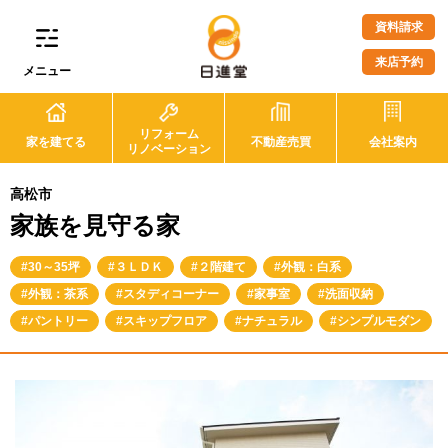
資料請求
来店予約
メニュー
リフォーム
家を建てる
不動産売買
会社案内
リノベーション
高松市
家族を見守る家
30～35坪
３ＬＤＫ
２階建て
外観：白系
外観：茶系
スタディコーナー
家事室
洗面収納
パントリー
スキップフロア
ナチュラル
シンプルモダン