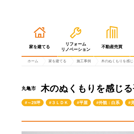
リフォーム
家を建てる
不動産売買
リノベーション
ホーム
家を建てる
施工事例
木のぬくもりを感じ
木のぬくもりを感じる
丸亀市
～29坪
３ＬＤＫ
平屋
外観：白系