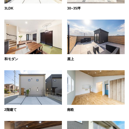
3LDK
30~35坪
和モダン
屋上
2階建て
南欧