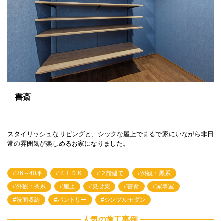
書斎
スタイリッシュなリビングと、シックな屋上でまるで家にいながら非日
常の雰囲気が楽しめるお家になりました。
36～40坪
４ＬＤＫ
２階建て
外観：黒系
外観：茶系
屋上
見せ梁
書斎
家事室
洗面収納
パントリー
シンプルモダン
人気の施工事例