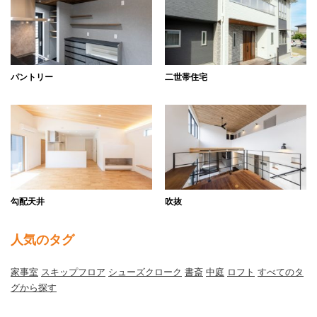
パントリー
二世帯住宅
勾配天井
吹抜
人気のタグ
家事室
スキップフロア
シューズクローク
書斎
中庭
ロフト
すべてのタ
グから探す