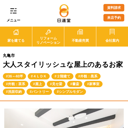
資料請求
来店予約
メニュー
リフォーム
家を建てる
不動産売買
会社案内
リノベーション
丸亀市
大人スタイリッシュな屋上のあるお家
36～40坪
４ＬＤＫ
２階建て
外観：黒系
外観：茶系
屋上
見せ梁
書斎
家事室
洗面収納
パントリー
シンプルモダン