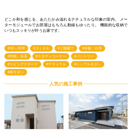
どこか和を感じる、あたたかみ溢れるナチュラルな印象の室内。 メー
ターモジュールでお部屋はもちろん動線もゆったり。 機能的な収納で
いつもスッキリが叶うお家です。
30～35坪
３ＬＤＫ
２階建て
外観：白系
外観：茶系
スタディコーナー
パントリー
リビングクローク
ナチュラル
シンプルモダン
和モダン
人気の施工事例