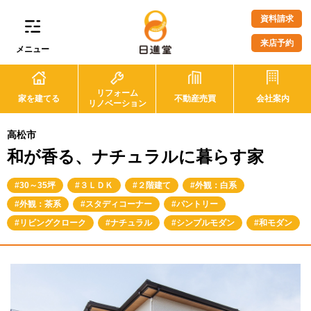
資料請求
来店予約
メニュー
リフォーム
家を建てる
不動産売買
会社案内
リノベーション
高松市
和が香る、ナチュラルに暮らす家
30～35坪
３ＬＤＫ
２階建て
外観：白系
外観：茶系
スタディコーナー
パントリー
リビングクローク
ナチュラル
シンプルモダン
和モダン