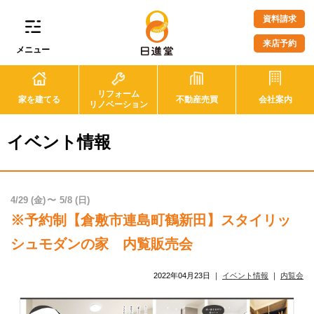
資料請求
来店予約
メニュー
リフォーム
家を建てる
不動産売買
会社案内
リノベーション
イベント情報
4/29
(金)
5/8
(日)
※予約制【倉敷市連島町鶴新田】スタイリッ
シュモダンの家 内覧販売会
2022年04月23日
｜
イベント情報
｜
内覧会