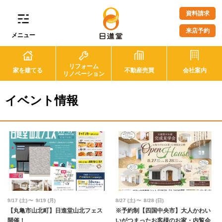
資料請求
来店予約
メニュー
リフォーム
家を建てる
不動産売買
会社案内
リノベーション
イベント情報
9/17
(土)
9/19
(月)
8/27
(土)
8/28
(日)
【丸亀市山北町】日進堂山北フェス
※予約制【四国中央市】大人かわい
開催！
いがつまったお客様のお家・内覧会