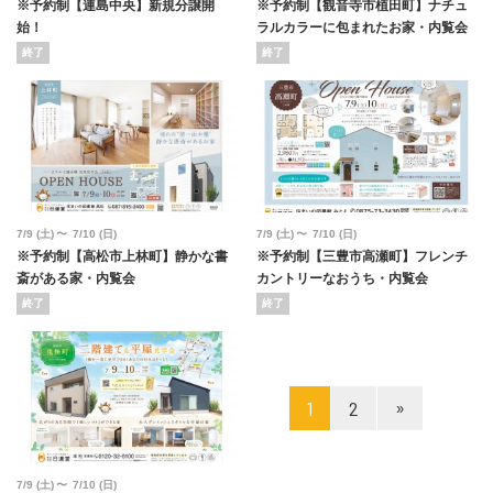
※予約制【連島中央】新規分譲開
※予約制【観音寺市植田町】ナチュ
始！
ラルカラーに包まれたお家・内覧会
終了
終了
7/9
(土)
7/10
(日)
7/9
(土)
7/10
(日)
※予約制【高松市上林町】静かな書
※予約制【三豊市高瀬町】フレンチ
斎がある家・内覧会
カントリーなおうち・内覧会
終了
終了
»
1
2
7/9
(土)
7/10
(日)