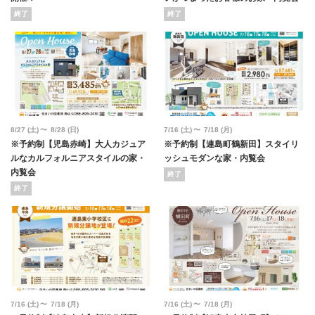
終了
終了
8/27
(土)
8/28
(日)
7/16
(土)
7/18
(月)
※予約制【児島赤崎】大人カジュア
※予約制【連島町鶴新田】スタイリ
ルなカルフォルニアスタイルの家・
ッシュモダンな家・内覧会
内覧会
終了
終了
7/16
(土)
7/18
(月)
7/16
(土)
7/18
(月)