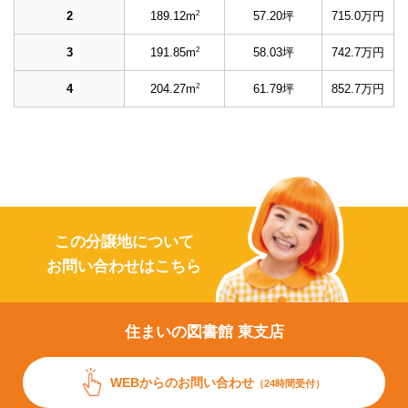
2
2
189.12m
57.20坪
715.0万円
2
3
191.85m
58.03坪
742.7万円
2
4
204.27m
61.79坪
852.7万円
この分譲地について
お問い合わせはこちら
住まいの図書館 東支店
WEBからの
お問い合わせ
（24時間受付）