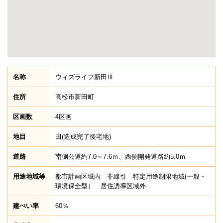
名称
ウィズライフ新田Ⅲ
住所
高松市新田町
区画数
4区画
地目
田(造成完了後宅地)
道路
南側公道約7.0～7.6ｍ、西側開発道路約5.0ｍ
用途地域等
都市計画区域内 非線引 特定用途制限地域(一般・
環境保全型） 居住誘導区域外
建ぺい率
60％